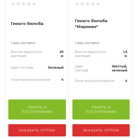
Гинкго билоба
Гинкго билоба
"Марикен"
1 вид поставки
1 вид поставки
Высота взрослого
20
Высота взрослого
1,5
растения
м
растения
м
Цвет
Желтый,
Цвет листьев
Зеленый
листьев
зеленый
Зона морозостойкости
4
Зона морозостойкости
4
УЗНАТЬ О
УЗНАТЬ О
ПОСТУПЛЕНИИ
ПОСТУПЛЕНИИ
ЗАКАЗАТЬ ОПТОМ
ЗАКАЗАТЬ ОПТОМ