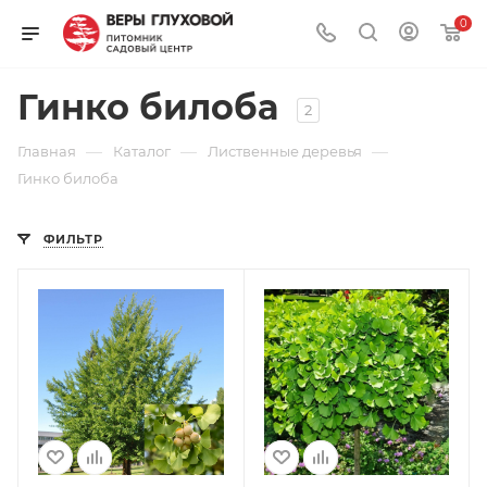
0
Гинко билоба
2
—
—
—
Главная
Каталог
Лиственные деревья
Гинко билоба
ФИЛЬТР