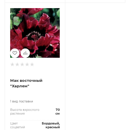
Мак восточный
"Харлем"
1 вид поставки
Высота взрослого
70
растения
см
Цвет
Бордовый,
соцветий
красный