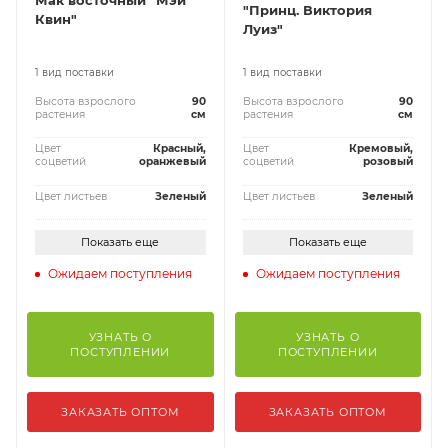
Мак восточный "Мэй
"Принц. Виктория
Квин"
Луиз"
1 вид поставки
1 вид поставки
Высота взрослого
90
Высота взрослого
90
растения
см
растения
см
Цвет
Красный,
Цвет
Кремовый,
соцветий
оранжевый
соцветий
розовый
Цвет листьев
Зеленый
Цвет листьев
Зеленый
Показать еще
Показать еще
Ожидаем поступления
Ожидаем поступления
УЗНАТЬ О
УЗНАТЬ О
ПОСТУПЛЕНИИ
ПОСТУПЛЕНИИ
ЗАКАЗАТЬ ОПТОМ
ЗАКАЗАТЬ ОПТОМ