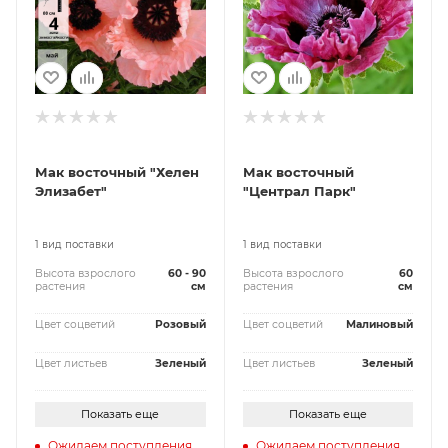
Мак восточный "Хелен
Мак восточный
Элизабет"
"Централ Парк"
1 вид поставки
1 вид поставки
Высота взрослого
60 - 90
Высота взрослого
60
растения
см
растения
см
Цвет соцветий
Розовый
Цвет соцветий
Малиновый
Цвет листьев
Зеленый
Цвет листьев
Зеленый
Показать еще
Показать еще
Ожидаем поступления
Ожидаем поступления