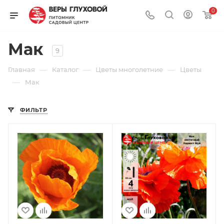
0
Мак
9
—
—
—
Главная
Каталог
Цветы многолетние
Цветы
—
Мак
ФИЛЬТР