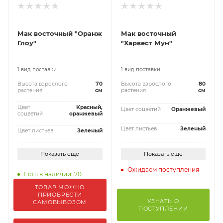
Мак восточный "Оранж
Мак восточный
Глоу"
"Харвест Мун"
1 вид поставки
1 вид поставки
Высота взрослого
70
Высота взрослого
80
растения
см
растения
см
Цвет
Красный,
Цвет соцветий
Оранжевый
соцветий
оранжевый
Цвет листьев
Зеленый
Цвет листьев
Зеленый
Показать еще
Показать еще
Ожидаем поступления
Есть в наличии: 70
ТОВАР МОЖНО
ПРИОБРЕСТИ
УЗНАТЬ О
САМОВЫВОЗОМ
ПОСТУПЛЕНИИ