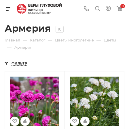
0
Армерия
10
—
—
—
Главная
Каталог
Цветы многолетние
Цветы
—
Армерия
ФИЛЬТР