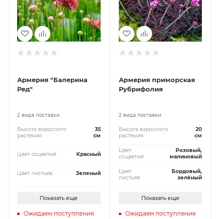
Армерия "Балерина
Армерия приморская
Ред"
Рубрифолия
2 вида поставки
2 вида поставки
Высота взрослого
35
Высота взрослого
20
растения
см
растения
см
Цвет
Розовый,
Цвет соцветий
Красный
соцветий
малиновый
Цвет
Бордовый,
Цвет листьев
Зеленый
листьев
зелёный
Показать еще
Показать еще
Ожидаем поступления
Ожидаем поступления