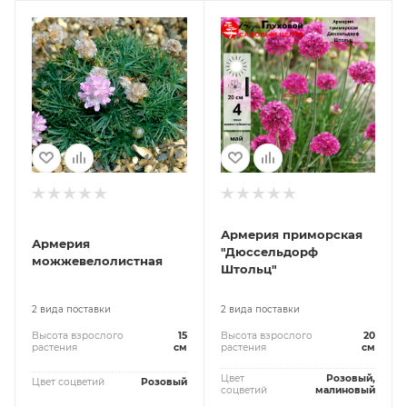
Армерия приморская
Армерия
"Дюссельдорф
можжевелолистная
Штольц"
2 вида поставки
2 вида поставки
Высота взрослого
15
Высота взрослого
20
растения
см
растения
см
Цвет
Розовый,
Цвет соцветий
Розовый
соцветий
малиновый