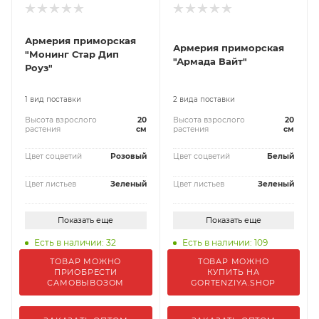
Армерия приморская
Армерия приморская
"Монинг Стар Дип
"Армада Вайт"
Роуз"
1 вид поставки
2 вида поставки
Высота взрослого
20
Высота взрослого
20
растения
см
растения
см
Цвет соцветий
Розовый
Цвет соцветий
Белый
Цвет листьев
Зеленый
Цвет листьев
Зеленый
Показать еще
Показать еще
Есть в наличии: 32
Есть в наличии: 109
ТОВАР МОЖНО
ТОВАР МОЖНО
ПРИОБРЕСТИ
КУПИТЬ НА
САМОВЫВОЗОМ
GORTENZIYA.SHOP