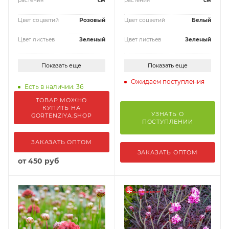
растения
см
растения
см
Цвет соцветий
Розовый
Цвет соцветий
Белый
Цвет листьев
Зеленый
Цвет листьев
Зеленый
Показать еще
Показать еще
Ожидаем поступления
Есть в наличии: 36
ТОВАР МОЖНО
КУПИТЬ НА
УЗНАТЬ О
GORTENZIYA.SHOP
ПОСТУПЛЕНИИ
ЗАКАЗАТЬ ОПТОМ
ЗАКАЗАТЬ ОПТОМ
от
450 руб