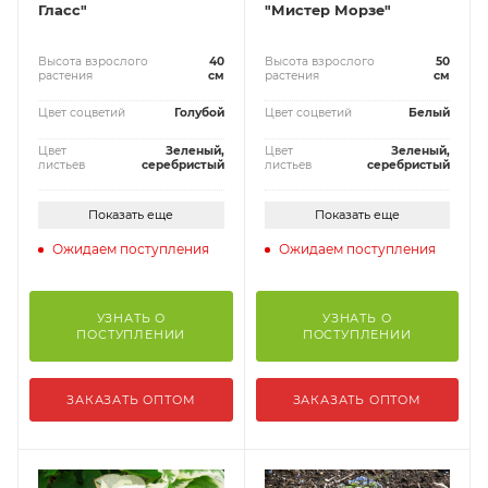
Гласс"
"Мистер Морзе"
Высота взрослого
40
Высота взрослого
50
растения
см
растения
см
Цвет соцветий
Голубой
Цвет соцветий
Белый
Цвет
Зеленый,
Цвет
Зеленый,
листьев
серебристый
листьев
серебристый
Показать еще
Показать еще
Ожидаем поступления
Ожидаем поступления
УЗНАТЬ О
УЗНАТЬ О
ПОСТУПЛЕНИИ
ПОСТУПЛЕНИИ
ЗАКАЗАТЬ ОПТОМ
ЗАКАЗАТЬ ОПТОМ