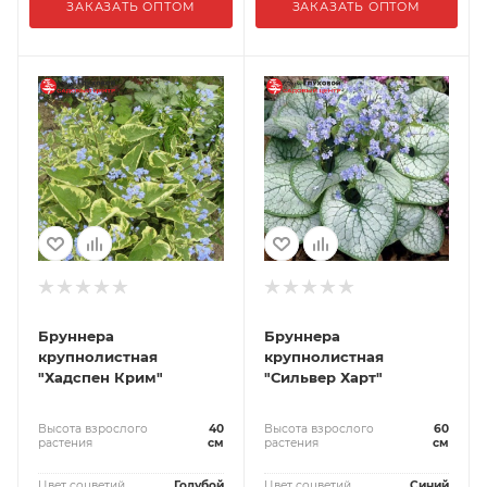
ЗАКАЗАТЬ ОПТОМ
ЗАКАЗАТЬ ОПТОМ
Бруннера
Бруннера
крупнолистная
крупнолистная
"Хадспен Крим"
"Сильвер Харт"
Высота взрослого
40
Высота взрослого
60
растения
см
растения
см
Цвет соцветий
Голубой
Цвет соцветий
Синий