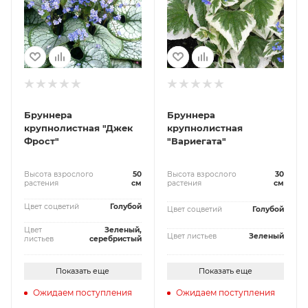
Бруннера
Бруннера
крупнолистная "Джек
крупнолистная
Фрост"
"Вариегата"
Высота взрослого
50
Высота взрослого
30
растения
см
растения
см
Цвет соцветий
Голубой
Цвет соцветий
Голубой
Цвет
Зеленый,
Цвет листьев
Зеленый
листьев
серебристый
Показать еще
Показать еще
Ожидаем поступления
Ожидаем поступления