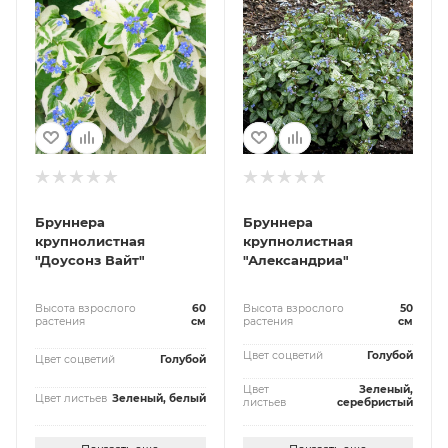
Бруннера
Бруннера
крупнолистная
крупнолистная
"Доусонз Вайт"
"Александриа"
Высота взрослого
60
Высота взрослого
50
растения
см
растения
см
Цвет соцветий
Голубой
Цвет соцветий
Голубой
Цвет
Зеленый,
Цвет листьев
Зеленый, белый
листьев
серебристый