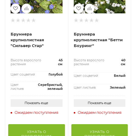
Бруннера
Бруннера
крупнолистная
крупнолистная "Бетти
"Сильвер Стар"
Боуринг"
Высота взрослого
45
Высота взрослого
40
растения
см
растения
см
Цвет соцветий
Голубой
Цвет соцветий
Белый
Цвет
Серебристый,
Цвет листьев
Зеленый
листьев
зеленый
Показать еще
Показать еще
Ожидаем поступления
Ожидаем поступления
УЗНАТЬ О
УЗНАТЬ О