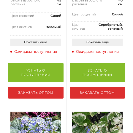
Высота взрослого
45
Высота взрослого
40
растения
см
растения
см
Цвет соцветий
Синий
Цвет соцветий
Синий
Цвет
Серебристый,
Цвет листьев
Зеленый
листьев
зеленый
Показать еще
Показать еще
Ожидаем поступления
Ожидаем поступления
УЗНАТЬ О
УЗНАТЬ О
ПОСТУПЛЕНИИ
ПОСТУПЛЕНИИ
ЗАКАЗАТЬ ОПТОМ
ЗАКАЗАТЬ ОПТОМ