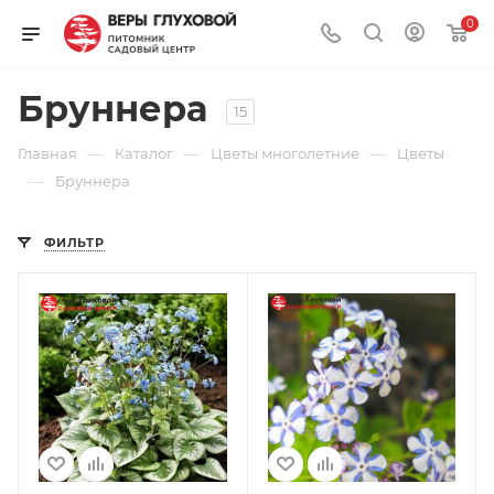
0
Бруннера
15
—
—
—
Главная
Каталог
Цветы многолетние
Цветы
—
Бруннера
ФИЛЬТР