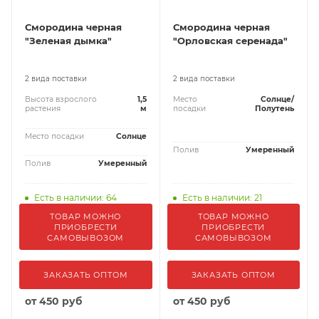
Смородина черная
Смородина черная
"Зеленая дымка"
"Орловская серенада"
2 вида поставки
2 вида поставки
Высота взрослого
1,5
Место
Солнце/
растения
м
посадки
Полутень
Место посадки
Солнце
Полив
Умеренный
Полив
Умеренный
Есть в наличии: 64
Есть в наличии: 21
ТОВАР МОЖНО
ТОВАР МОЖНО
ПРИОБРЕСТИ
ПРИОБРЕСТИ
САМОВЫВОЗОМ
САМОВЫВОЗОМ
ЗАКАЗАТЬ ОПТОМ
ЗАКАЗАТЬ ОПТОМ
от
450 руб
от
450 руб