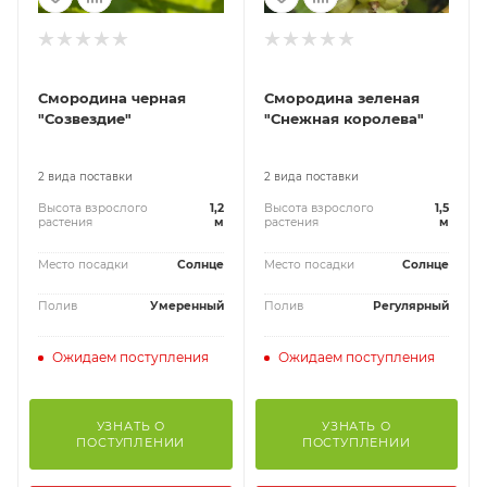
Смородина черная
Смородина зеленая
"Созвездие"
"Снежная королева"
2 вида поставки
2 вида поставки
Высота взрослого
1,2
Высота взрослого
1,5
растения
м
растения
м
Место посадки
Солнце
Место посадки
Солнце
Полив
Умеренный
Полив
Регулярный
Ожидаем поступления
Ожидаем поступления
УЗНАТЬ О
УЗНАТЬ О
ПОСТУПЛЕНИИ
ПОСТУПЛЕНИИ