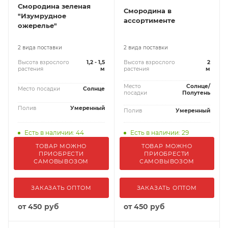
Смородина зеленая
Смородина в
"Изумрудное
ассортименте
ожерелье"
2 вида поставки
2 вида поставки
Высота взрослого
1,2 - 1,5
Высота взрослого
2
растения
м
растения
м
Место
Солнце/
Место посадки
Солнце
посадки
Полутень
Полив
Умеренный
Полив
Умеренный
Есть в наличии: 44
Есть в наличии: 29
ТОВАР МОЖНО
ТОВАР МОЖНО
ПРИОБРЕСТИ
ПРИОБРЕСТИ
САМОВЫВОЗОМ
САМОВЫВОЗОМ
ЗАКАЗАТЬ ОПТОМ
ЗАКАЗАТЬ ОПТОМ
от
450 руб
от
450 руб