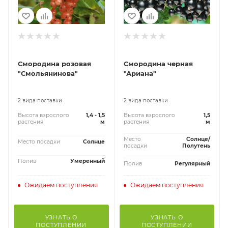
Смородина розовая
Смородина черная
"Смольянинова"
"Ариана"
2 вида поставки
2 вида поставки
Высота взрослого
1,4 - 1,5
Высота взрослого
1,5
растения
м
растения
м
Место
Солнце/
Место посадки
Солнце
посадки
Полутень
Полив
Умеренный
Полив
Регулярный
Ожидаем поступления
Ожидаем поступления
УЗНАТЬ О
УЗНАТЬ О
ПОСТУПЛЕНИИ
ПОСТУПЛЕНИИ