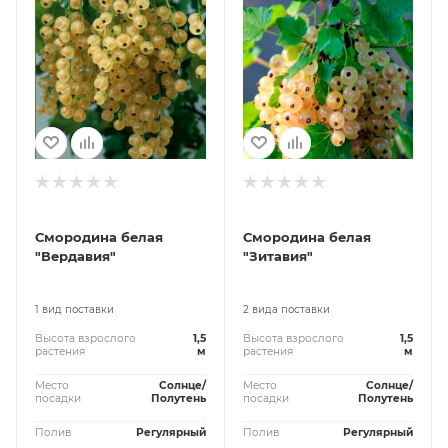
Смородина белая
Смородина белая
"Вердавия"
"Зитавия"
1 вид поставки
2 вида поставки
Высота взрослого
1,5
Высота взрослого
1,5
растения
м
растения
м
Место
Солнце/
Место
Солнце/
посадки
Полутень
посадки
Полутень
Полив
Регулярный
Полив
Регулярный