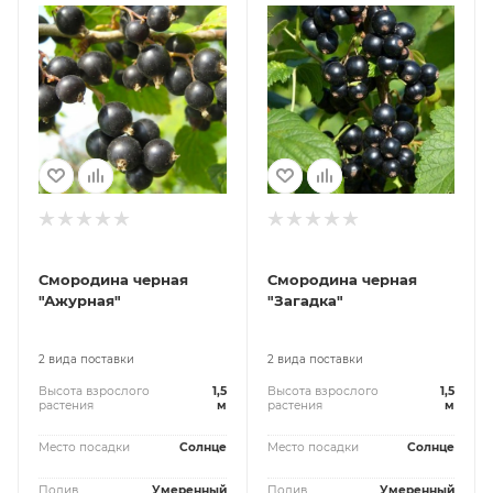
Смородина черная
Смородина черная
"Ажурная"
"Загадка"
2 вида поставки
2 вида поставки
Высота взрослого
1,5
Высота взрослого
1,5
растения
м
растения
м
Место посадки
Солнце
Место посадки
Солнце
Полив
Умеренный
Полив
Умеренный