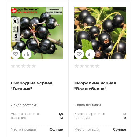
Смородина черная
Смородина черная
"Титания"
"Волшебница"
2 вида поставки
2 вида поставки
Высота взрослого
1,4
Высота взрослого
1,2
растения
м
растения
м
Место посадки
Солнце
Место посадки
Солнце