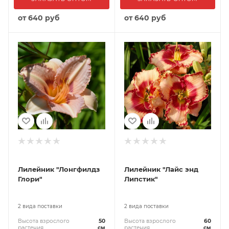
от
640 руб
от
640 руб
Лилейник "Лонгфилдз
Лилейник "Лайс энд
Глори"
Липстик"
2 вида поставки
2 вида поставки
Высота взрослого
50
Высота взрослого
60
растения
см
растения
см