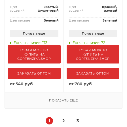
Цвет
Желтый,
Цвет
Красный,
соцветий
фиолетовый
соцветий
желтый
Цвет листьев
Зеленый
Цвет листьев
Зеленый
Показать еще
Показать еще
Есть в наличии: 173
Есть в наличии: 72
ТОВАР МОЖНО
ТОВАР МОЖНО
КУПИТЬ НА
КУПИТЬ НА
GORTENZIYA.SHOP
GORTENZIYA.SHOP
ЗАКАЗАТЬ ОПТОМ
ЗАКАЗАТЬ ОПТОМ
от
540 руб
от
780 руб
ПОКАЗАТЬ ЕЩЕ
1
2
3