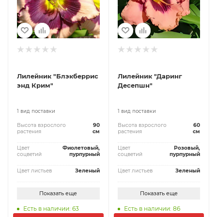
Лилейник "Блэкберрис
Лилейник "Даринг
энд Крим"
Десепшн"
1 вид поставки
1 вид поставки
Высота взрослого
90
Высота взрослого
60
растения
см
растения
см
Цвет
Фиолетовый,
Цвет
Розовый,
соцветий
пурпурный
соцветий
пурпурный
Цвет листьев
Зеленый
Цвет листьев
Зеленый
Показать еще
Показать еще
Есть в наличии: 63
Есть в наличии: 86