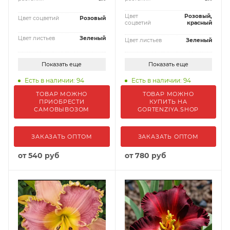
Цвет
Розовый,
Цвет соцветий
Розовый
соцветий
красный
Цвет листьев
Зеленый
Цвет листьев
Зеленый
Показать еще
Показать еще
Есть в наличии: 94
Есть в наличии: 94
ТОВАР МОЖНО
ТОВАР МОЖНО
ПРИОБРЕСТИ
КУПИТЬ НА
САМОВЫВОЗОМ
GORTENZIYA.SHOP
ЗАКАЗАТЬ ОПТОМ
ЗАКАЗАТЬ ОПТОМ
от
540 руб
от
780 руб