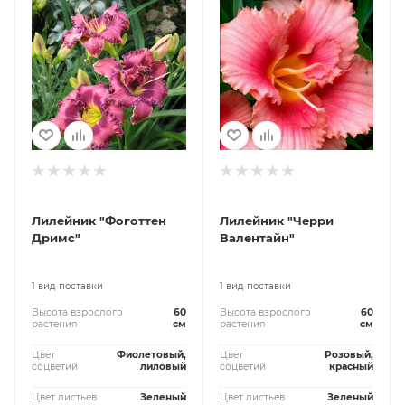
Лилейник "Фоготтен
Лилейник "Черри
Дримс"
Валентайн"
1 вид поставки
1 вид поставки
Высота взрослого
60
Высота взрослого
60
растения
см
растения
см
Цвет
Фиолетовый,
Цвет
Розовый,
соцветий
лиловый
соцветий
красный
Цвет листьев
Зеленый
Цвет листьев
Зеленый