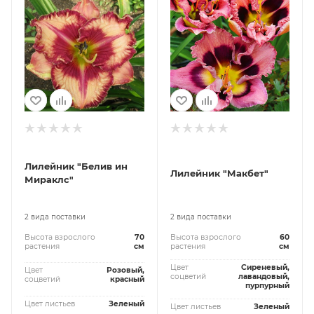
Лилейник "Белив ин
Лилейник "Макбет"
Мираклc"
2 вида поставки
2 вида поставки
Высота взрослого
70
Высота взрослого
60
растения
см
растения
см
Цвет
Сиреневый,
Цвет
Розовый,
соцветий
лавандовый,
соцветий
красный
пурпурный
Цвет листьев
Зеленый
Цвет листьев
Зеленый