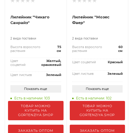
Лилейник "Чикаго
Лилейник "Мозес
Санрайз"
Фаер"
2 вида поставки
2 вида поставки
Высота взрослого
75
Высота взрослого
60
растения
см
растения
см
Цвет
Желтый,
Цвет соцветий
Красный
соцветий
оранжевый
Цвет листьев
Зеленый
Цвет листьев
Зеленый
Показать еще
Показать еще
Есть в наличии: 103
Есть в наличии: 102
ТОВАР МОЖНО
ТОВАР МОЖНО
КУПИТЬ НА
КУПИТЬ НА
GORTENZIYA.SHOP
GORTENZIYA.SHOP
ЗАКАЗАТЬ ОПТОМ
ЗАКАЗАТЬ ОПТОМ