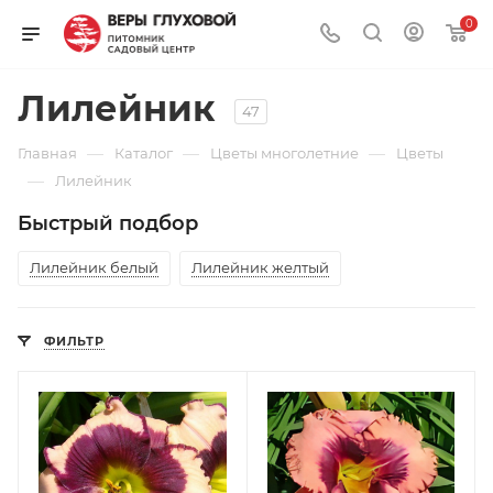
0
Лилейник
47
—
—
—
Главная
Каталог
Цветы многолетние
Цветы
—
Лилейник
Быстрый подбор
Лилейник белый
Лилейник желтый
ФИЛЬТР