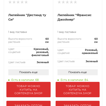
Лилейник "Дестинд ту
Лилейник "Франсис
Си"
Джойнер"
1 вид поставки
1 вид поставки
Высота взрослого
60
Высота взрослого
60
растения
см
растения
см
Цвет
Кремовый,
Цвет
Розовый,
соцветий
розовый,
соцветий
оранжевый
фиолетовый
Цвет листьев
Зеленый
Цвет листьев
Зеленый
Показать еще
Показать еще
Есть в наличии: 68
Есть в наличии: 84
ТОВАР МОЖНО
ТОВАР МОЖНО
КУПИТЬ НА
КУПИТЬ НА
GORTENZIYA.SHOP
GORTENZIYA.SHOP
ЗАКАЗАТЬ ОПТОМ
ЗАКАЗАТЬ ОПТОМ