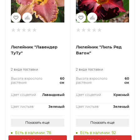
Лилейник "Лавендер
Лилейник "Лиль Ред
ТуТу"
Вагон"
2 вида поставки
2 вида поставки
Высота взрослого
60
Высота взрослого
60
растения
см
растения
см
Цвет соцветий
Лавандовый
Цвет соцветий
Красный
Цвет листьев
Зеленый
Цвет листьев
Зеленый
Показать еще
Показать еще
Есть в наличии: 78
Есть в наличии: 92