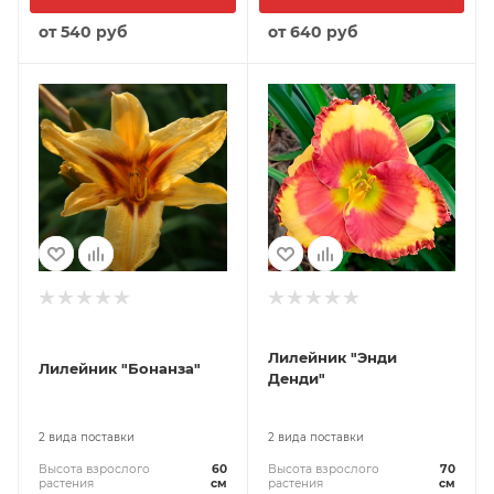
от
540 руб
от
640 руб
Лилейник "Энди
Лилейник "Бонанза"
Денди"
2 вида поставки
2 вида поставки
Высота взрослого
60
Высота взрослого
70
растения
см
растения
см