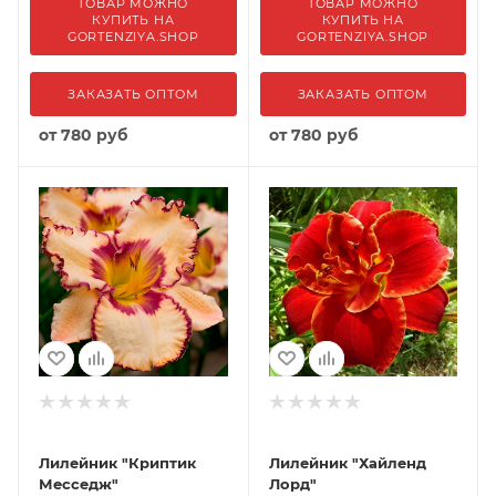
ТОВАР МОЖНО
ТОВАР МОЖНО
КУПИТЬ НА
КУПИТЬ НА
GORTENZIYA.SHOP
GORTENZIYA.SHOP
ЗАКАЗАТЬ ОПТОМ
ЗАКАЗАТЬ ОПТОМ
от
780 руб
от
780 руб
Лилейник "Криптик
Лилейник "Хайленд
Месседж"
Лорд"