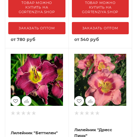
ТОВАР МОЖНО
ТОВАР МОЖНО
КУПИТЬ НА
КУПИТЬ НА
GORTENZIYA.SHOP
GORTENZIYA.SHOP
ЗАКАЗАТЬ ОПТОМ
ЗАКАЗАТЬ ОПТОМ
от
780 руб
от
540 руб
Лилейник "Дресс
Лилейник "Беттилен"
Пинк"