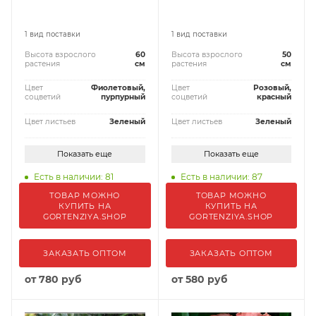
1 вид поставки
1 вид поставки
Высота взрослого
60
Высота взрослого
50
растения
см
растения
см
Цвет
Фиолетовый,
Цвет
Розовый,
соцветий
пурпурный
соцветий
красный
Цвет листьев
Зеленый
Цвет листьев
Зеленый
Показать еще
Показать еще
Есть в наличии: 81
Есть в наличии: 87
ТОВАР МОЖНО
ТОВАР МОЖНО
КУПИТЬ НА
КУПИТЬ НА
GORTENZIYA.SHOP
GORTENZIYA.SHOP
ЗАКАЗАТЬ ОПТОМ
ЗАКАЗАТЬ ОПТОМ
от
780 руб
от
580 руб