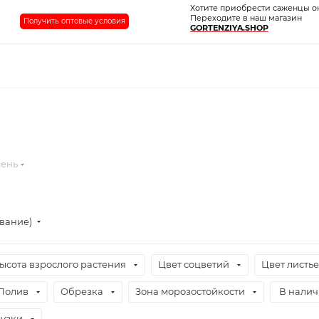
Хотите приобрести саженцы о
Переходите в наш магазин
Получить оптовые условия
GORTENZIYA.SHOP
сень
ывание)
ысота взрослого растения
Цвет соцветий
Цвет листь
Полив
Обрезка
Зона морозостойкости
В нали
узки