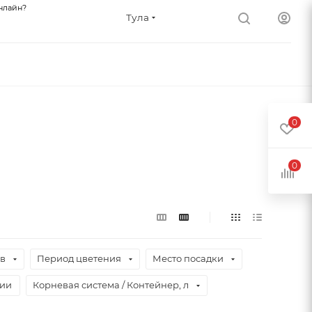
нлайн?
Тула
0
0
ев
Период цветения
Место посадки
чии
Корневая система / Контейнер, л