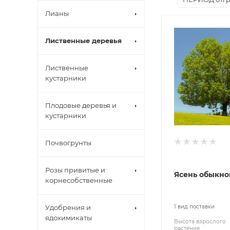
Лианы
Лиственные деревья
Лиственные
кустарники
Плодовые деревья и
кустарники
Почвогрунты
Розы привитые и
Ясень обыкн
корнесобственные
Удобрения и
1 вид поставки
ядохимикаты
Высота взрослого
растения