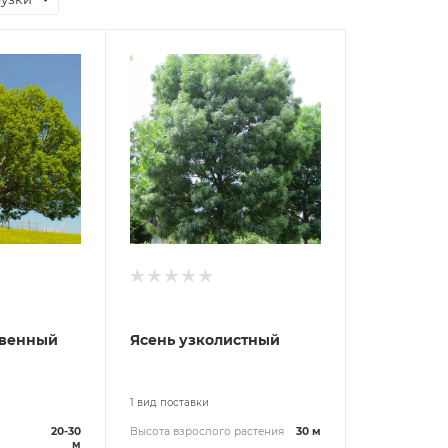
овенный
Ясень узколистный
1 вид поставки
20-30
Высота взрослого растения
30 м
м