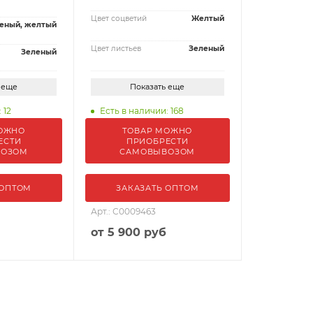
Цвет соцветий
Желтый
еный, желтый
Цвет листьев
Зеленый
Зеленый
 еще
Показать еще
 12
Есть в наличии: 168
ОЖНО
ТОВАР МОЖНО
ЕСТИ
ПРИОБРЕСТИ
ВОЗОМ
САМОВЫВОЗОМ
 ОПТОМ
ЗАКАЗАТЬ ОПТОМ
Арт.: С0009463
от
5 900 руб