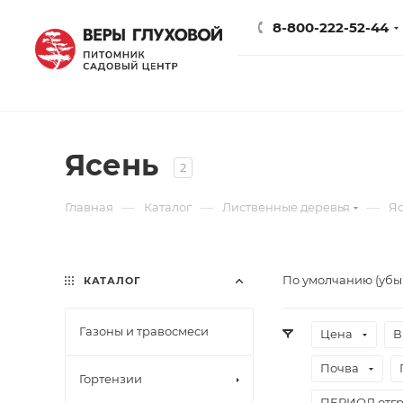
8-800-222-52-44
Ясень
2
—
—
—
Главная
Каталог
Лиственные деревья
Я
По умолчанию (уб
КАТАЛОГ
Газоны и травосмеси
Цена
В
Почва
Гортензии
ПЕРИОД отгр