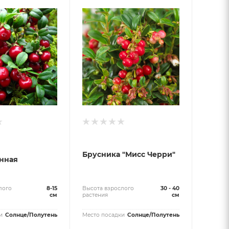
Брусника "Мисс Черри"
нная
лого
8-15
Высота взрослого
30 - 40
см
растения
см
и
Солнце/Полутень
Место посадки
Солнце/Полутень