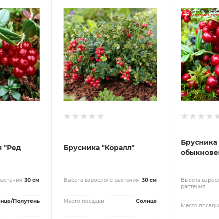
Брусника
 "Ред
Брусника "Коралл"
обыкнове
растения
30 см
Высота взрослого растения
30 см
Высота взрос
растения
нце/Полутень
Место посадки
Солнце
Место посадк