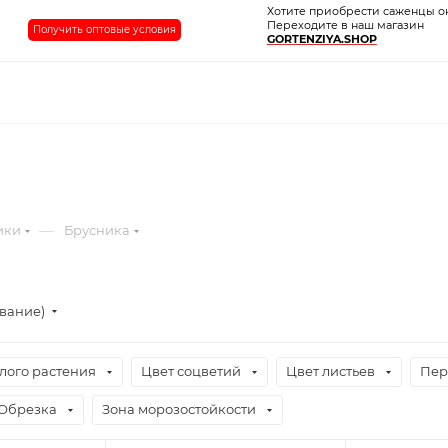
Хотите приобрести саженцы о
Переходите в наш магазин
Получить оптовые условия
GORTENZIYA.SHOP
—
ики
Брусника
ывание)
лого растения
Цвет соцветий
Цвет листьев
Пер
Обрезка
Зона морозостойкости