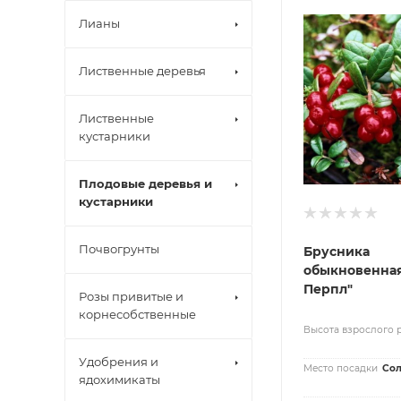
Лианы
Лиственные деревья
Лиственные
кустарники
Плодовые деревья и
кустарники
Почвогрунты
Брусника
обыкновенная
Перпл"
Розы привитые и
корнесобственные
Высота взрослого 
Удобрения и
Место посадки
Сол
ядохимикаты