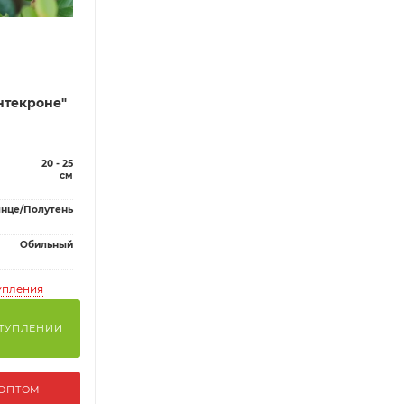
нтекроне"
20 - 25
см
нце/Полутень
Обильный
упления
СТУПЛЕНИИ
 ОПТОМ