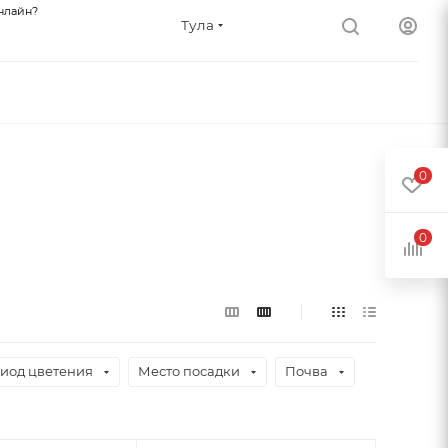
нлайн?
Тула
0
0
иод цветения
Место посадки
Почва