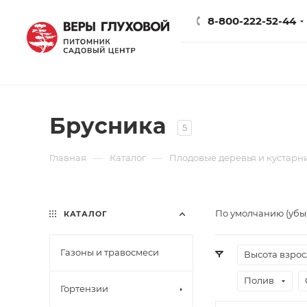
8-800-222-52-44
Брусника
5
—
—
Главная
Каталог
Плодовые деревья и кустарн
По умолчанию (уб
КАТАЛОГ
Газоны и травосмеси
Высота взрос
Полив
Гортензии