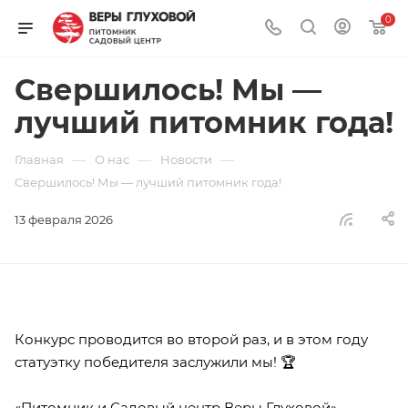
0
Свершилось! Мы —
лучший питомник года!
—
—
—
Главная
О нас
Новости
Свершилось! Мы — лучший питомник года!
13 февраля 2026
Конкурс проводится во второй раз, и в этом году
статуэтку победителя заслужили мы! 🏆
«Питомник и Садовый центр Веры Глуховой»