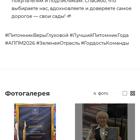
покупателям и подписчикам. Спасибо, что
выбираете нас, вдохновляете и доверяете самое
дорогое — свои сады! 🌱
#ПитомникВерыГлуховой #ЛучшийПитомникГода
#АППМ2026 #ЗеленаяОтрасль #ГордостьКоманды
Фотогалерея
4
фото
—